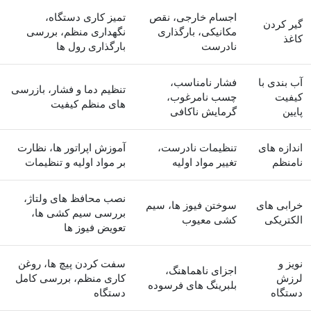
اجسام خارجی، نقص
تمیز کاری دستگاه،
گیر کردن
مکانیکی، بارگذاری
نگهداری منظم، بررسی
کاغذ
نادرست
بارگذاری رول ها
آب بندی با
فشار نامناسب،
تنظیم دما و فشار، بازرسی
کیفیت
چسب نامرغوب،
های منظم کیفیت
پایین
گرمایش ناکافی
اندازه های
تنظیمات نادرست،
آموزش اپراتور ها، نظارت
نامنظم
تغییر مواد اولیه
بر مواد اولیه و تنظیمات
نصب محافظ های ولتاژ،
خرابی های
سوختن فیوز ها، سیم
بررسی سیم کشی ها،
الکتریکی
کشی معیوب
تعویض فیوز ها
نویز و
سفت کردن پیچ ها، روغن
اجزای ناهماهنگ،
لرزش
کاری منظم، بررسی کامل
بلبرینگ های فرسوده
دستگاه
دستگاه