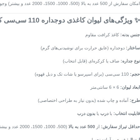
امکان سفارش از 500 عدد به بالا (500، 1000، 1500، 2000 عدد و بیشتر) وجود دارد و محصول به‌صورت آماده تحویل و ارسال فوری در دسترس است.
✨ ویژگی‌های لیوان کاغذی دوجداره 110 سی‌سی کرافت
جنس بدنه:
کاغذ کرافت مقاوم
ساختار:
دوجداره (عایق حرارت برای نوشیدنی‌های گرم)
نوع جداره:
صاف یا کرکره‌ای (قابل انتخاب)
حجم:
110 سی‌سی (برای اسپرسو یا شات تک و دبل قهوه)
ابعاد لیوان:
6 × 6 سانتی‌متر
طرح:
آماده و چاپ شده (بدون نیاز به طراحی اختصاصی)
قابلیت انتخاب:
با
درب
یا
بدون درب
حداقل تیراژ سفارش:
از
500 عدد به بالا
(500، 1000، 1500، 2000 عدد و بیشتر)
ارسال:
فوری و آماده تحویل