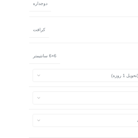
دوجداره
کرافت
6×6 سانتیمتر