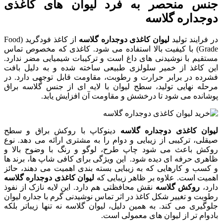
جنس منحصر به فرد لیوان های کاغذی
دوجداره گلاسه
در فرایند تولید
لیوان کاغذی دوجداره گلاسه
از کاغذ فودگرید (Food
Grade) با کیفیت بالا استفاده می شود. کاغذی که مخصوص تماس
مستقیم با نوشیدنی های داغ است و ترکیبات شیمیایی مضر ندارد.
این کاغذ از خمیر سلولزی طبیعی ساخته شده و به دلیل بافت
فشرده در برابر حرارت و رطوبت، مقاومت قابل توجهی دارد. در
مرحله نهایی تولید، سطح لیوان با لایه ای از جنس گلاسه براق
پوشانده می شود تا درخشش و مقاومت آن افزایش یابد.
لیوان کاغذی دوجداره گلاسه
دینوکاپ با روکش براق و سطح
صیقلی، ترکیبی از زیبایی و دوام را به مشتری ارائه می دهد. نوع
روکش باعث می شود چاپ طرح، لوگو و رنگ با وضوح بالا و
ظاهری حرفه ای دیده شود. این ویژگی برای کافی شاپ ها، برند ها
و کسب و کارهایی که به زیبایی بسته بندی اهمیت می دهند، حائز
اهمیت است. علاوه بر ظاهر زیبایی که
لیوان کاغذی دوجداره گلاسه
دارد،
روکش گلاسه
نقش محافظتی هم دارد. این لایه نازک از نفوذ
رطوبت و تغییر شکل کاغذ در اثر تماس نوشیدنی گرم با جداره لیوان
جلوگیری می کند. به همین دلیل، لیوان گلاسه نه تنها زیباتر بلکه
بادوام تر از لیوان های معمولی است.