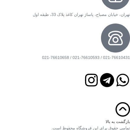
تهران، خیابان مصباح، پاساژ تهران کاغذ پلاک 33، طبقه اول
021-76610431 / 021-76610593 / 021-76610658
بازگشت به بالا
تمامی حقوق برای این فروشگاه محفوظ است.