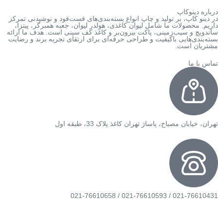
درباره دینوکاپ
در دینو کاپ، بر تولید و چاپ انواع بسته‌بندی‌های فست‌فود و نوشیدنی تمرکز
داریم. محصولات ما شامل لیوان کاغذی، هولدر لیوان، جعبه همبرگر، پیتزا،
ساندویچ و سیب‌زمینی، پاکت بیرون‌بر و کاغذ کف سینی است. هدف ما ارائه
بسته‌بندی‌هایی باکیفیت و طراحی حرفه‌ای برای ارتقای تجربه برند و رضایت
مشتریان است.
تماس با ما
تهران، خیابان مصباح، پاساژ تهران کاغذ پلاک 33، طبقه اول
021-76610431 / 021-76610593 / 021-76610658