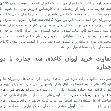
ه جداره
در اختیار شما قرار می دهد. شما برای اطلاع از
قیمت لیوان کاغذی
ه جداره
، می توانید از راهنمایی های کارشناس فروش بهره مند شوید. با
کمک متخصصین مجموعه، شما می توانید بهترین لیوان را برای کافی شاپ و
ستوران خود انتخاب کنید. این نوع
لیوان کاغذی سه جداره
، مقرون به صرفه و
اقتصادی بوده و می تواند تخفیف های ویژه ای در کنار خرید عمده برای شما
داشته باشد. دینو کاپ، تولید کننده و عرضه کننده ی انواع لیوان کاغذی دو جداره
و سه جداره بوده و کمک شایانی به خریداران لیوان کاغذی نموده است. این
جموعه، بدون واسطه و با قیمت عمده بهترین و با کیفیت ترین
لیوان کاغذی
سه جداره
را به شما تحویل می دهد.
تفاوت خرید لیوان کاغذی سه جداره با دو
جداره
سوالات متداولی برای خرید لیوان کاغذی وجود دارد. کافه ها، رستوران ها و
ایستگاه های قهوه عموما به دنبال یافتن پاسخ پرسش های خود برای تهیه ی
لیوان کاغذی سه جداره
هستند. یکی از این سوالات میتواند
تفاوت لیوان های
اغذی دو جداره با سه جداره
باشد. لیوان های سه جداره با عایق اضافی که در
ساخت آن ها استفاده شده است، می تواند گزینه ی بهتری برای نوشیدنی های
یلی داغ باشند. با کمک
لیوان کاغذی سه جداره
، دیگر نیازی به محافظ برای