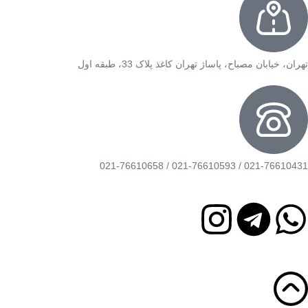
تهران، خیابان مصباح، پاساژ تهران کاغذ پلاک 33، طبقه اول
021-76610431 / 021-76610593 / 021-76610658