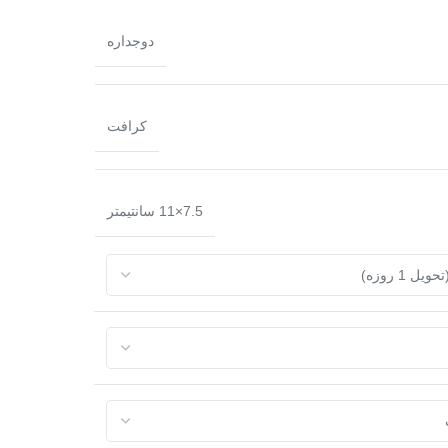
دوجداره
کرافت
7.5×11 سانتیمتر